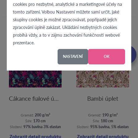
cookies pro nezbytné, analytické a marketingové účely na
tomto zařízení. Volbou Nastavení můžete sami určit, jaké
skupiny cookies je možné zpracovávat, popřípadě jejich
zpracování úplně zakázat. Ukládání nezbytných cookies
probíhá vždy, a to v zájmu zachování funkčnosti webové
prezentace.
NASTAVENÍ
OK
Cákance fialové úplet
Bambi úplet
Gramáž:
200 g/m²
Gramáž:
190 g/m²
Šíře:
170 cm
Šíře:
180 cm
Složení:
97% bavlna 3% elastan
Složení:
95% bavlna, 5% elastan
Zobrazit detail produktu
Zobrazit detail produktu