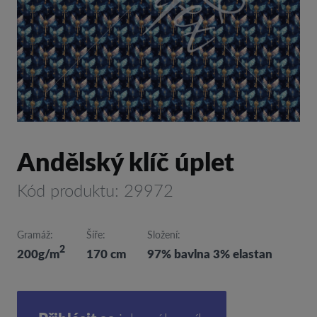
Andělský klíč úplet
Kód produktu: 29972
Gramáž:
Šíře:
Složení:
2
200g/m
170 cm
97% bavlna 3% elastan