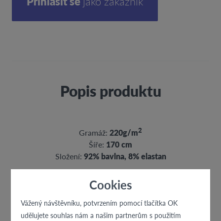
Přihlásit se
jako zákazník
Popis produktu
2
Gramáž:
220g/m
Šíře:
170 cm
Složení:
92% bavlna, 8% elastan
Cookies
Vážený návštěvníku, potvrzením pomocí tlačítka OK
udělujete souhlas nám a našim partnerům s použitím
K této látce doporučujeme