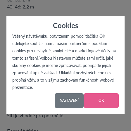
40–46: 2,2 m
Dále:
Cookies
- zip, délka 20 cm (postavy s obvodem sedu oproti
obvodu pasu větším
Vážený návštěvníku, potvrzením pomocí tlačítka OK
než 25 cm - zip 25 cm)
udělujete souhlas nám a našim partnerům s použitím
- jednostranně nažehlovací vlizelín k vyztužení
cookies pro nezbytné, analytické a marketingové účely na
podsádek a kraje pro všití zipu
tomto zařízení. Volbou Nastavení můžete sami určit, jaké
skupiny cookies je možné zpracovávat, popřípadě jejich
Doporučený materiál
zpracování úplně zakázat. Ukládání nezbytných cookies
Střih na dámskou sukni je vhodný pro slabší tkaniny,
probíhá vždy, a to v zájmu zachování funkčnosti webové
jako je např. bavlněný popelín, viskózová halenkovina
prezentace.
apod.
NASTAVENÍ
OK
Náročnost
Šití je vhodné pro pokročilé.