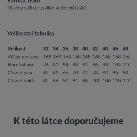
Formát tisku
Tištěný střih je zasílán ve formátu A0.
Velikostní tabulka
Velikost
32
34
36
38
40
42
44
46
48
5
Výška postavy
168
168
168
168
168
168
168
168
168
1
Horní obvod
76
80
84
88
92
96
98
104
110
1
Obvod pasu
62
62
66
70
74
78
82
86
92
9
Obvod boků
82
86
90
94
98
102
106
110
116
1
K této látce doporučujeme