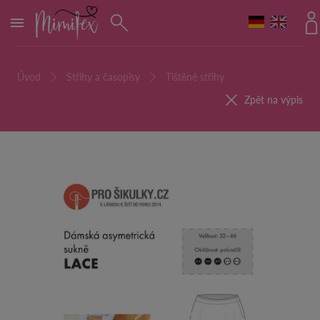
MENU
Úvod
Střihy a časopisy
Tištěné střihy
Zpět na výpis