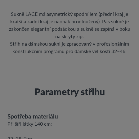
Sukně LACE má asymetrický spodní lem (přední kraj je
kratší a zadní kraj je naopak prodloužený). Pas sukně je
zakončen elegantní podsádkou a sukně se zapíná v boku
na skrytý zip.
Střih na dámskou sukni je zpracovaný v profesionálním
konstrukčním programu pro dámské velikosti 32–46.
Parametry střihu
Spotřeba materiálu
Při šíři látky 140 cm:
32–38: 2 m