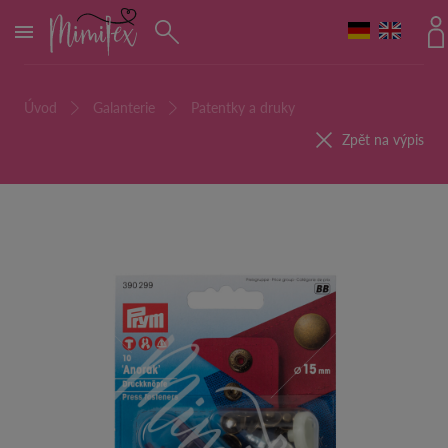
MENU
Úvod
Galanterie
Patentky a druky
Zpět na výpis