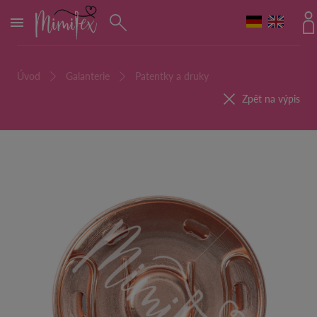
MENU
Úvod
Galanterie
Patentky a druky
Zpět na výpis