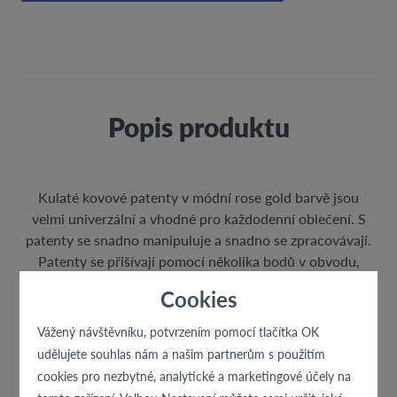
Popis produktu
Kulaté kovové patenty v módní rose gold barvě jsou
velmi univerzální a vhodné pro každodenní oblečení. S
patenty se snadno manipuluje a snadno se zpracovávají.
Patenty se přišívají pomocí několika bodů v obvodu,
které zaručují rovnoměrné a stabilní přichycení.
Cookies
Vážený návštěvníku, potvrzením pomocí tlačítka OK
udělujete souhlas nám a našim partnerům s použitím
cookies pro nezbytné, analytické a marketingové účely na