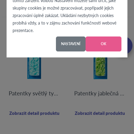
K této látce doporučujeme
tomto zařízení. Volbou Nastavení můžete sami určit, jaké
skupiny cookies je možné zpracovávat, popřípadě jejich
zpracování úplně zakázat. Ukládání nezbytných cookies
probíhá vždy, a to v zájmu zachování funkčnosti webové
prezentace.
NASTAVENÍ
OK
Patentky světlý tyrkys
Patentky jablečná zeleň
Zobrazit detail produktu
Zobrazit detail produktu