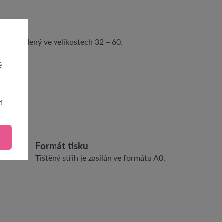
je vyvedený ve velikostech 32 – 60.
é
i
Formát tisku
Tištěný střih je zasílán ve formátu A0.