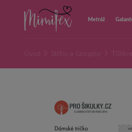
Metráž
Galant
Úvod
Střihy a časopisy
Tištěné