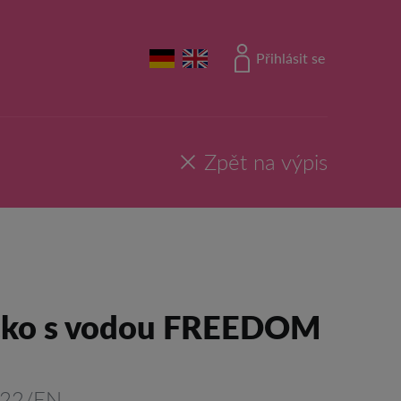
Přihlásit se
Zpět na výpis
čko s vodou FREEDOM
322/EN