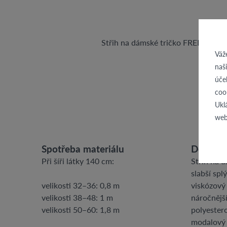
Střih na dámské tričko FREEDOM je 
Váž
naš
úče
coo
Ukl
web
Spotřeba materiálu
Doporuč
Při šíři látky 140 cm:
Střih na 
slabší spl
velikosti 32–36: 0,8 m
viskózový 
velikosti 38–48: 1 m
náročnější
velikosti 50–60: 1,8 m
polyestero
modalový 