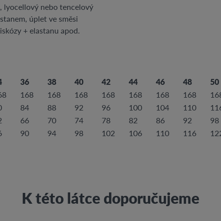
, lyocellový nebo tencelový
astanem, úplet ve směsi
iskózy + elastanu apod.
4
36
38
40
42
44
46
48
50
68
168
168
168
168
168
168
168
16
0
84
88
92
96
100
104
110
11
2
66
70
74
78
82
86
92
98
6
90
94
98
102
106
110
116
12
K této látce doporučujeme