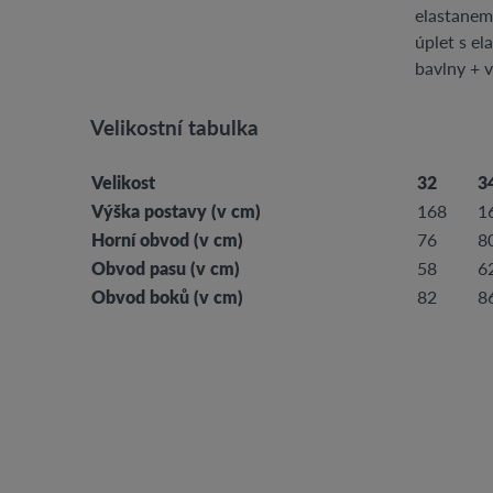
elastanem
úplet s el
bavlny + v
Velikostní tabulka
Velikost
32
3
Výška postavy (v cm)
168
1
Horní obvod (v cm)
76
8
Obvod pasu (v cm)
58
6
Obvod boků (v cm)
82
8