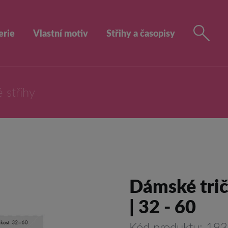
erie
Vlastní motiv
Střihy a časopisy
 střihy
Dámské tri
| 32 - 60
Kód produktu: 19