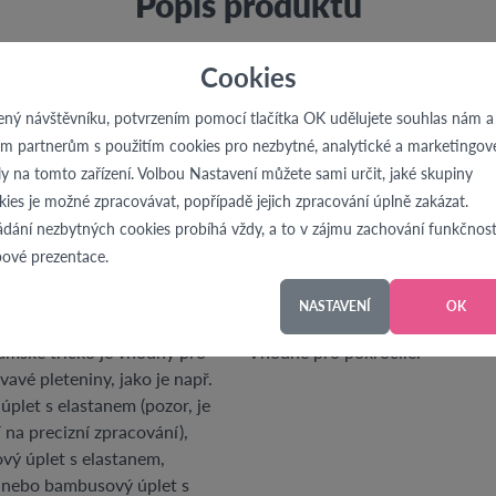
Popis produktu
Cookies
zpracovaný v profesionálním programu pro konstrukci střihů a 
ený návštěvníku, potvrzením pomocí tlačítka OK udělujete souhlas nám a
im partnerům s použitím cookies pro nezbytné, analytické a marketingov
ly na tomto zařízení. Volbou Nastavení můžete sami určit, jaké skupiny
kies je možné zpracovávat, popřípadě jejich zpracování úplně zakázat.
Parametry střihu
ádání nezbytných cookies probíhá vždy, a to v zájmu zachování funkčnost
ové prezentace.
NASTAVENÍ
OK
ený materiál
Náročnost
dámské tričko je vhodný pro
Vhodné pro pokročilé.
ývavé pleteniny, jako je např.
úplet s elastanem (pozor, je
 na precizní zpracování),
vý úplet s elastanem,
nebo bambusový úplet s