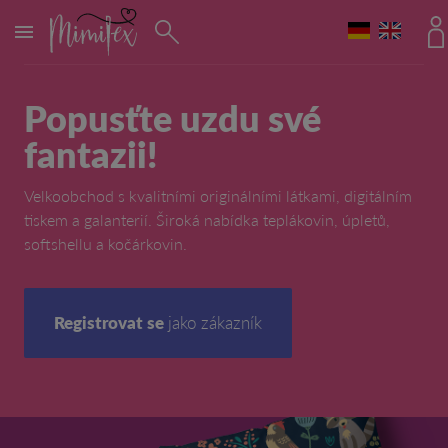
MENU
Popusťte uzdu své
fantazii!
Velkoobchod s kvalitními originálními látkami, digitálním
tiskem a galanterií. Široká nabídka teplákovin, úpletů,
softshellu a kočárkovin.
Registrovat se
jako zákazník