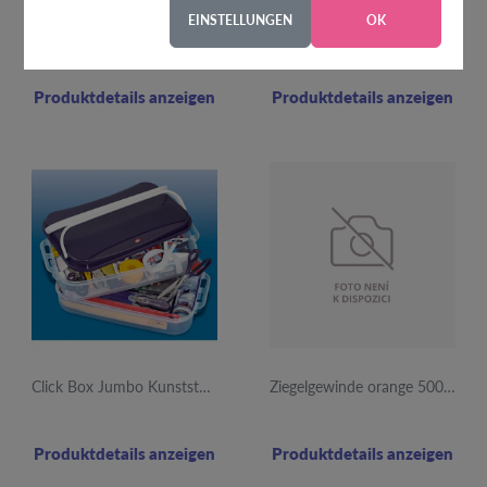
EINSTELLUNGEN
OK
E
E
Produktdetails anzeigen
Produktdetails anzeigen
Click Box Jumbo Kunststoffschale
Ziegelgewinde orange 5000y 724 12St
Produktdetails anzeigen
Produktdetails anzeigen