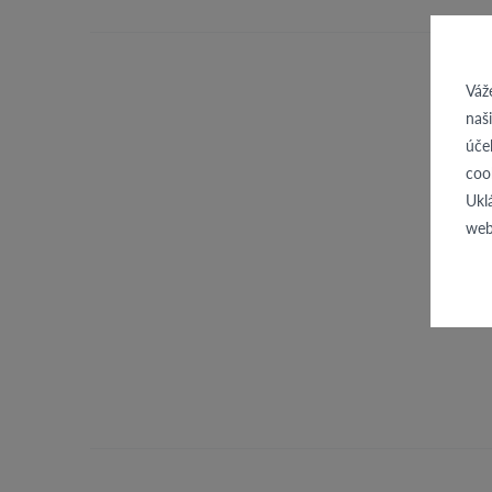
Váž
naš
úče
coo
Ukl
web