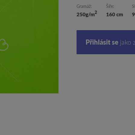
Gramáž:
Šíře:
S
2
250g/m
160 cm
9
Přihlásit se
jako 