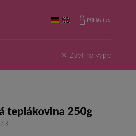
Přihlásit se
Zpět na výpis
ná teplákovina 250g
773