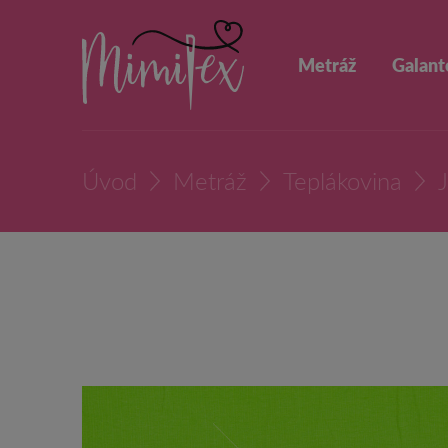
Metráž
Galant
Úvod
Metráž
Teplákovina