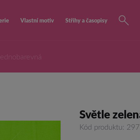
erie
Vlastní motiv
Střihy a časopisy
Jednobarevná
Světle zele
Kód produktu: 29