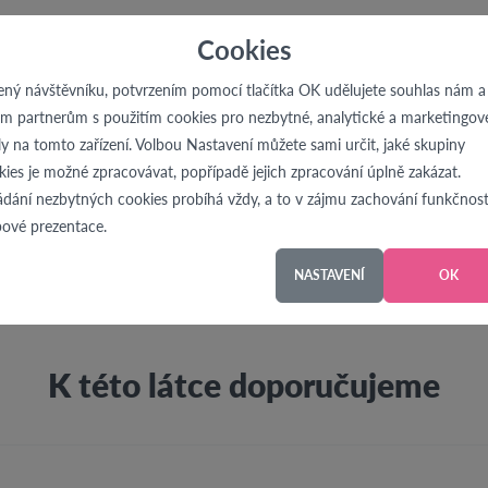
Cookies
Popis produktu
ený návštěvníku, potvrzením pomocí tlačítka OK udělujete souhlas nám a
im partnerům s použitím cookies pro nezbytné, analytické a marketingov
ly na tomto zařízení. Volbou Nastavení můžete sami určit, jaké skupiny
kies je možné zpracovávat, popřípadě jejich zpracování úplně zakázat.
2
Gramáž:
250g/m
ádání nezbytných cookies probíhá vždy, a to v zájmu zachování funkčnost
Šíře:
160 cm
ové prezentace.
Složení:
95% bavlna, 5% elastan
NASTAVENÍ
OK
K této látce doporučujeme