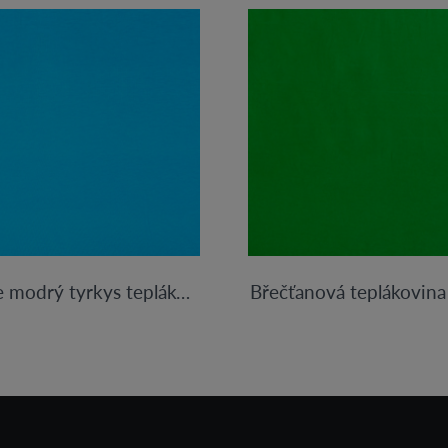
Světle modrý tyrkys teplákovina 250g
Břečťanová teplákovin