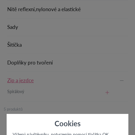
Nitě reflexní,nylonové a elastické
Sady
Šitíčka
Doplňky pro tvoření
Zip a jezdce
Spirálový
5 produktů
TOP
Nejnovější
Nejlevnější
Nejdražší
A-Z
Cookies
Zobrazit produkty k okamžitému odeslání
Vážený návštěvníku, potvrzením pomocí tlačítka OK