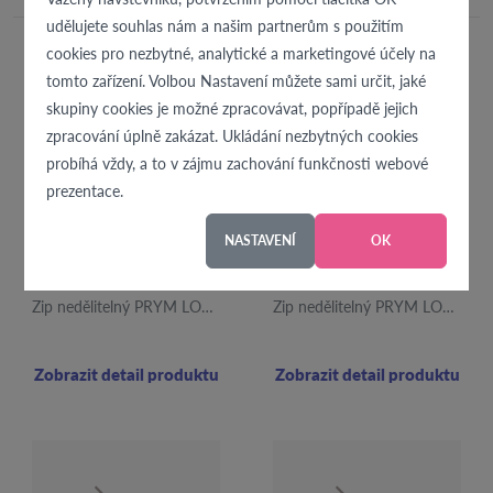
udělujete souhlas nám a našim partnerům s použitím
cookies pro nezbytné, analytické a marketingové účely na
tomto zařízení. Volbou Nastavení můžete sami určit, jaké
skupiny cookies je možné zpracovávat, popřípadě jejich
zpracování úplně zakázat. Ukládání nezbytných cookies
probíhá vždy, a to v zájmu zachování funkčnosti webové
prezentace.
NASTAVENÍ
OK
Zip nedělitelný PRYM LOVE 40cm tmavě modrý
Zip nedělitelný PRYM LOVE 40cm fuchsiový
Zobrazit detail produktu
Zobrazit detail produktu