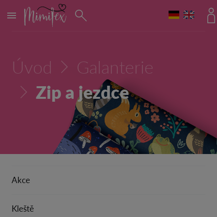
MENU
Úvod
Galanterie
Zip a jezdce
Akce
Kleště